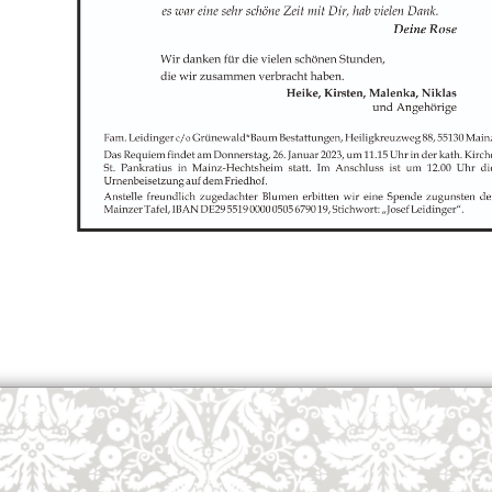
OK
European Commission | Cookies Policy
powered by
WPCookiePro