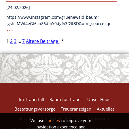
[24.02.2026]
https://www.instagram.com/gruenewald_baum?
igsh=MWl4eGt6cnZ6dmY0dg%3D%3D&utm_source=qr
...
1
2
3
…
7
Ältere Beiträge
Im Trauerfall
Raum für Trauer
Unser Haus
Bestattungsvorsorge
Traueranzeigen
Aktuelles
Kontakt
Datenschutzerklärung
Impressum
We use
cookies
to improve your
navigation experience and