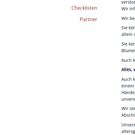
versto
Checklisten
Wir in
Wir be
Partner
Sie kö
allein
Sie kö
Blumen
Auch k
Alles,
Auch k
einem 
Händen
unverw
Wir st
Absch
Unsere
alters