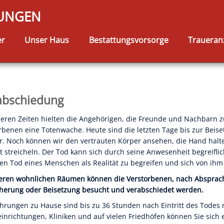
TUNGEN
er
Unser Haus
Bestattungsvorsorge
Traueran
abschiedung
heren Zeiten hielten die Angehörigen, die Freunde und Nachbarn 
rbenen eine Totenwache. Heute sind die letzten Tage bis zur Beis
r. Noch können wir den vertrauten Körper ansehen, die Hand halt
t streicheln. Der Tod kann sich durch seine Anwesenheit begreifli
 den Tod eines Menschen als Realität zu begreifen und sich von ih
eren wohnlichen Räumen können die Verstorbenen, nach Absprache
herung oder Beisetzung besucht und verabschiedet werden.
hrungen zu Hause sind bis zu 36 Stunden nach Eintritt des Todes 
einrichtungen, Kliniken und auf vielen Friedhöfen können Sie sich 