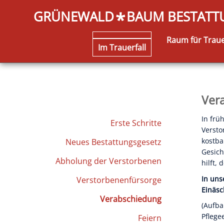
GRÜNEWALD
BAUM BESTAT
*
Raum für Trau
Im Trauerfall
Ver
In frü
Erste Schritte
Versto
kostba
Neues Bestattungsgesetz
Gesich
Abholung der Verstorbenen
hilft,
In uns
Verstorbenenfürsorge
Einäsc
Verabschiedung
(Aufba
Pflege
Feiern