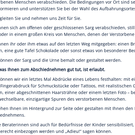
rbenen Menschen verabschieden. Die Bedingungen vor Ort sind se
formieren und unterstützen Sie bei der Wahl des Aufbahrungsortes
gleiten Sie und nehmen uns Zeit für Sie.
nnen sich am offenen oder geschlossenen Sarg verabschieden, still
 oder in einem großen Kreis von Menschen, denen der Verstorbene 
nnen ihr oder ihm etwas auf den letzten Weg mitgegeben: einen Bri
, eine gute Tafel Schokolade oder sonst etwas von besonderer B
önnen der Sarg und die Urne bemalt oder gestaltet werden.
 was Ihnen zum Abschiednehmen gut tut, ist erlaubt.
önnen wir ein letztes Mal Abdrücke eines Lebens festhalten: mit 
Fingerabdruck für Schmuckstücke oder Tattoos, mit realistischen
, einer abgeschnittenen Haarsträhne oder einem letzten Foto – b
echselbare, einzigartige Spuren des verstorbenen Menschen.
OK
ehen Ihnen im Hintergrund zur Seite oder gestalten mit Ihnen de
iednehmens.
 Beraterinnen sind auch für Bedürfnisse der Kinder sensibilisiert,
European Commission | Cookies Policy
gerecht einbezogen werden und „Adieu!“ sagen können.