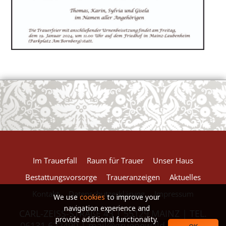
European Commission | Cookies Policy
powered by
WPCookiePro
Im Trauerfall
Raum für Trauer
Unser Haus
Bestattungsvorsorge
Traueranzeigen
Aktuelles
Kontakt
Datenschutzerklärung
Impressum
We use
cookies
to improve your
navigation experience and
CARL-ZEISS-STRAßE 43 | 55129 MAINZ | TEL.
provide additional functionality.
06131.622490 |
mail@gruenewald-baum.de