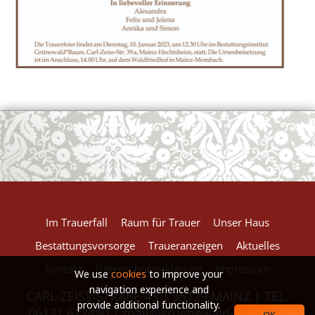
European Commission | Cookies Policy
powered by
WPCookiePro
Im Trauerfall
Raum für Trauer
Unser Haus
Bestattungsvorsorge
Traueranzeigen
Aktuelles
Kontakt
Datenschutzerklärung
Impressum
We use
cookies
to improve your
navigation experience and
CARL-ZEISS-STRAßE 43 | 55129 MAINZ | TEL.
provide additional functionality.
06131.622490 |
mail@gruenewald-baum.de