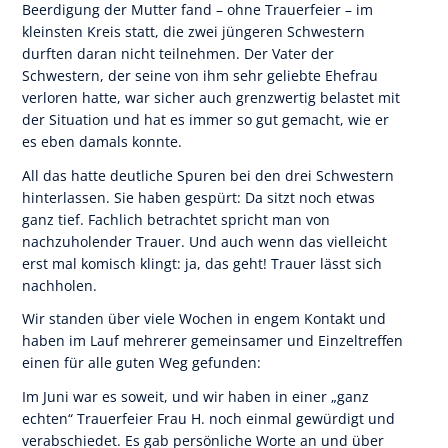
Beerdigung der Mutter fand – ohne Trauerfeier – im
kleinsten Kreis statt, die zwei jüngeren Schwestern
OK
durften daran nicht teilnehmen. Der Vater der
Schwestern, der seine von ihm sehr geliebte Ehefrau
verloren hatte, war sicher auch grenzwertig belastet mit
der Situation und hat es immer so gut gemacht, wie er
European Commission | Cookies Policy
es eben damals konnte.
All das hatte deutliche Spuren bei den drei Schwestern
hinterlassen. Sie haben gespürt: Da sitzt noch etwas
ganz tief. Fachlich betrachtet spricht man von
nachzuholender Trauer. Und auch wenn das vielleicht
erst mal komisch klingt: ja, das geht! Trauer lässt sich
nachholen.
Wir standen über viele Wochen in engem Kontakt und
powered by
WPCookiePro
haben im Lauf mehrerer gemeinsamer und Einzeltreffen
einen für alle guten Weg gefunden:
Im Juni war es soweit, und wir haben in einer „ganz
echten“ Trauerfeier Frau H. noch einmal gewürdigt und
verabschiedet. Es gab persönliche Worte an und über