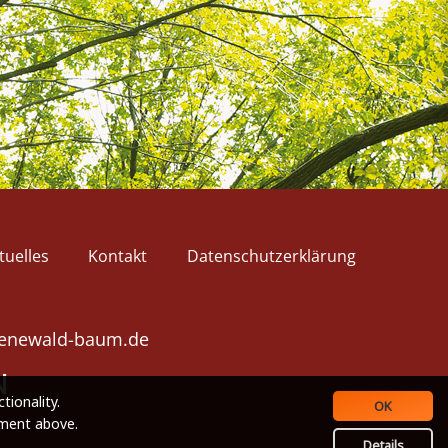
tuelles
Kontakt
Datenschutzerklärung
enewald-baum.de
N
tionality.
OK
ement above.
Details