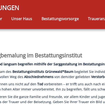
TUNGEN
er
Unser Haus
Bestattungsvorsorge
Traueran
gbemalung im Bestattungsinstitut
d langsam begreifen mithilfe der Sarggestaltung im Bestattungsins
eam des
Bestattungsinstituts
Grünewald*Baum
begleitet Sie indivi
vollen Weg des
Abschiednehmens
von dem/der geliebten
Verstor
nnen uns nicht auf den
Tod
vorbereiten – er trifft uns auch nach e
 hohen Alter immer unvorbereitet. Ihn zu begreifen, fällt uns schw
ieren Sie die ganze Familie und Freunde, vor allem Kinder und Juge
s der Trauer und der Beisetzung. Geben Sie Ihrer Trauer ein Bild u