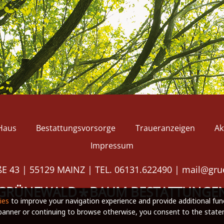
Haus
Bestattungsvorsorge
Traueranzeigen
Ak
Impressum
E 43 | 55129 MAINZ | TEL. 06131.622490 |
mail@gru
GRÜNEWALD
BAUM BESTATTUNGE
*
ies
to improve your navigation experience and provide additional func
 banner or continuing to browse otherwise, you consent to the stat