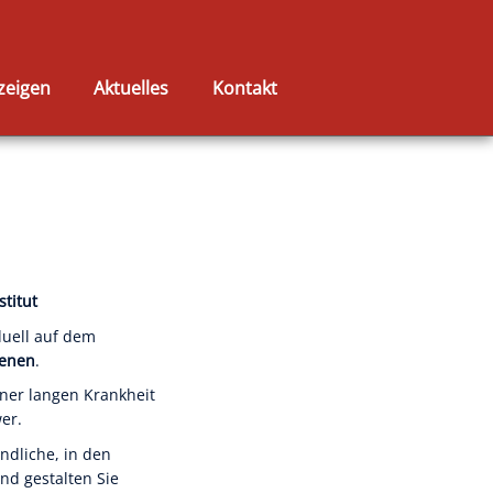
zeigen
Aktuelles
Kontakt
titut
duell auf dem
benen
.
iner langen Krankheit
er.
ndliche, in den
nd gestalten Sie