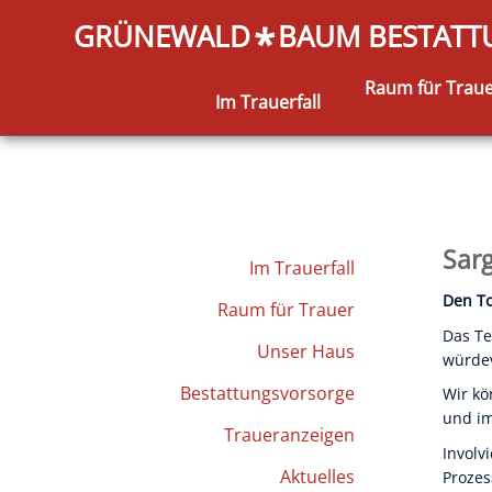
GRÜNEWALD
BAUM BESTAT
*
Raum für Trau
Im Trauerfall
Sar
Im Trauerfall
Den To
Raum für Trauer
Das T
Unser Haus
würde
Bestattungsvorsorge
Wir kö
und im
Traueranzeigen
Involv
Aktuelles
Prozes