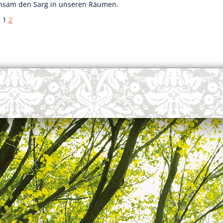
nsam den Sarg in unseren Räumen.
:
1
2
OK
European Commission | Cookies Policy
powered by
WPCookiePro