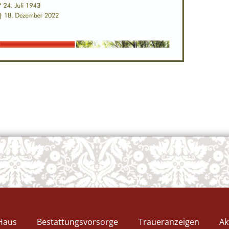
OK
European Commission | Cookies Policy
powered by
WPCookiePro
Haus
Bestattungsvorsorge
Traueranzeigen
Ak