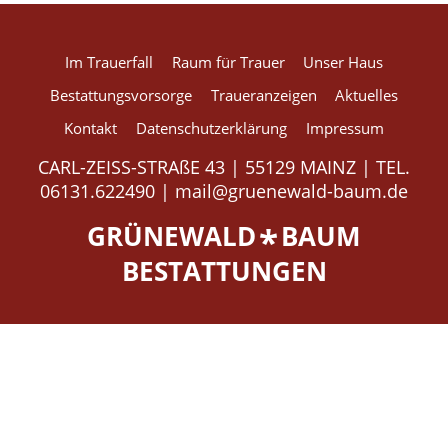
Im Trauerfall
Raum für Trauer
Unser Haus
powered by
cookie wordpress
plugin free
Bestattungsvorsorge
Traueranzeigen
Aktuelles
Kontakt
Datenschutzerklärung
Impressum
CARL-ZEISS-STRAßE 43 | 55129 MAINZ | TEL.
06131.622490 |
mail@gruenewald-baum.de
GRÜNEWALD
BAUM
*
BESTATTUNGEN