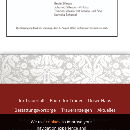
European Commission | Cookies Policy
powered by
WPCookiePro
Im Trauerfall
Raum für Trauer
Unser Haus
Bestattungsvorsorge
Traueranzeigen
Aktuelles
Kontakt
Datenschutzerklärung
Impressum
We use
cookies
to improve your
navigation experience and