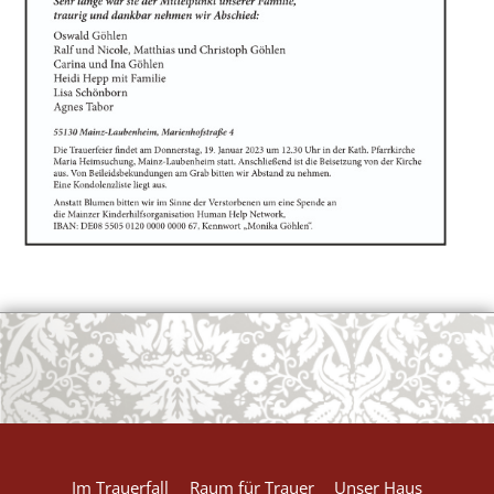
OK
European Commission | Cookies Policy
powered by
WPCookiePro
Im Trauerfall
Raum für Trauer
Unser Haus