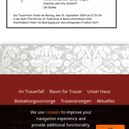
European Commission | Cookies Policy
powered by
WPCookiePro
Im Trauerfall
Raum für Trauer
Unser Haus
Bestattungsvorsorge
Traueranzeigen
Aktuelles
Kontakt
Datenschutzerklärung
Impressum
We use
cookies
to improve your
navigation experience and
CARL-ZEISS-STRAßE 43 | 55129 MAINZ | TEL.
provide additional functionality.
06131.622490 |
mail@gruenewald-baum.de