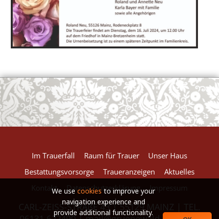
European Commission | Cookies Policy
powered by
WPCookiePro
Im Trauerfall
Raum für Trauer
Unser Haus
Bestattungsvorsorge
Traueranzeigen
Aktuelles
Kontakt
Datenschutzerklärung
Impressum
We use
cookies
to improve your
navigation experience and
CARL-ZEISS-STRAßE 43 | 55129 MAINZ | TEL.
provide additional functionality.
06131.622490 |
mail@gruenewald-baum.de