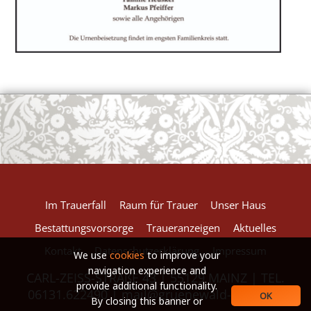
European Commission | Cookies Policy
powered by
WPCookiePro
Im Trauerfall
Raum für Trauer
Unser Haus
Bestattungsvorsorge
Traueranzeigen
Aktuelles
Kontakt
Datenschutzerklärung
Impressum
We use
cookies
to improve your
navigation experience and
CARL-ZEISS-STRAßE 43 | 55129 MAINZ | TEL.
provide additional functionality.
06131.622490 |
mail@gruenewald-baum.de
OK
By closing this banner or