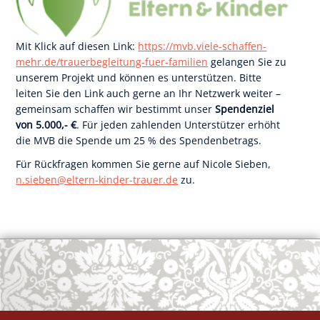
Mit Klick auf diesen Link:
https://mvb.viele-schaffen-
OK
mehr.de/trauerbegleitung-fuer-familien
gelangen Sie zu
unserem Projekt und können es unterstützen. Bitte
leiten Sie den Link auch gerne an Ihr Netzwerk weiter –
gemeinsam schaffen wir bestimmt unser
Spendenziel
European Commission | Cookies Policy
von 5.000,- €
. Für jeden zahlenden Unterstützer erhöht
die MVB die Spende um 25 % des Spendenbetrags.
Für Rückfragen kommen Sie gerne auf Nicole Sieben,
n.sieben@eltern-kinder-trauer.de
zu.
powered by
WPCookiePro