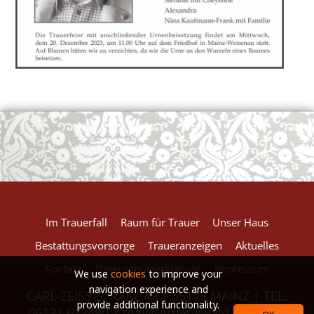
European Commission | Cookies Policy
powered by
WPCookiePro
Im Trauerfall
Raum für Trauer
Unser Haus
Bestattungsvorsorge
Traueranzeigen
Aktuelles
Kontakt
Datenschutzerklärung
Impressum
We use
cookies
to improve your
navigation experience and
CARL-ZEISS-STRAßE 43 | 55129 MAINZ | TEL.
provide additional functionality.
06131.622490 |
mail@gruenewald-baum.de