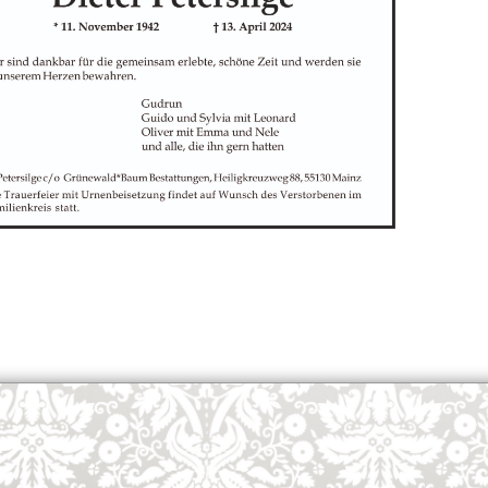
OK
European Commission | Cookies Policy
powered by
WPCookiePro