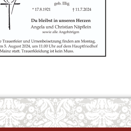
OK
European Commission | Cookies Policy
powered by
WPCookiePro