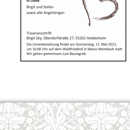
OK
European Commission | Cookies Policy
powered by
WPCookiePro