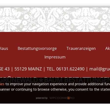
Haus
Bestattungsvorsorge
Traueranzeigen
Ak
Impressum
E 43 | 55129 MAINZ | TEL. 06131.622490 |
mail@gru
GRÜNEWALD
BAUM BESTATTUNGE
*
ies
to improve your navigation experience and provide additional func
 banner or continuing to browse otherwise, you consent to the stat
powered by
WPCookiePro