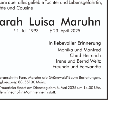
OK
European Commission | Cookies Policy
powered by
WPCookiePro