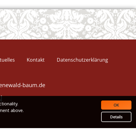
tuelles
Kontakt
Datenschutzerklärung
enewald-baum.de
N
tionality.
OK
ement above.
Details