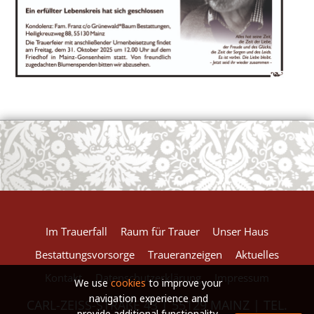
European Commission | Cookies Policy
powered by
WPCookiePro
Im Trauerfall
Raum für Trauer
Unser Haus
Bestattungsvorsorge
Traueranzeigen
Aktuelles
Kontakt
Datenschutzerklärung
Impressum
We use
cookies
to improve your
navigation experience and
CARL-ZEISS-STRAßE 43 | 55129 MAINZ | TEL.
provide additional functionality.