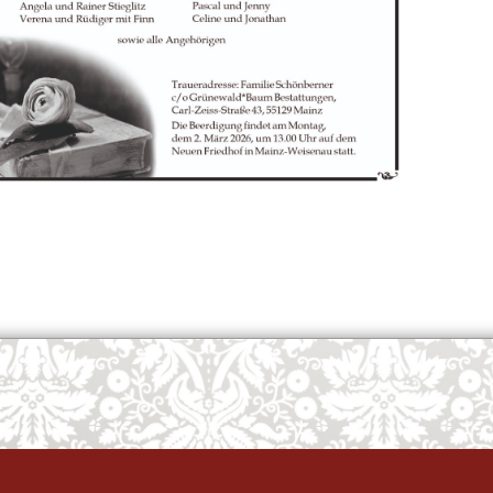
OK
European Commission | Cookies Policy
powered by
WPCookiePro