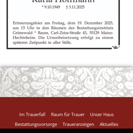
OK
European Commission | Cookies Policy
powered by
WPCookiePro
Im Trauerfall
Raum für Trauer
Unser Haus
Bestattungsvorsorge
Traueranzeigen
Aktuelles