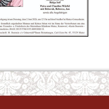
OK
European Commission | Cookies Policy
powered by
WPCookiePro