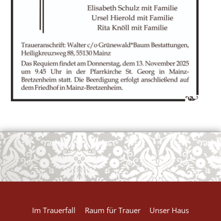
OK
European Commission | Cookies Policy
powered by
WPCookiePro
Im Trauerfall
Raum für Trauer
Unser Haus