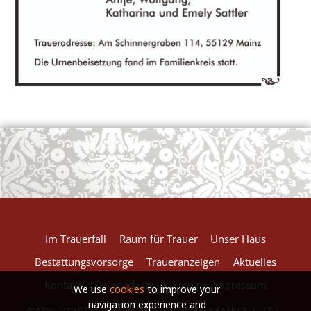
European Commission | Cookies Policy
powered by
WPCookiePro
Im Trauerfall
Raum für Trauer
Unser Haus
Bestattungsvorsorge
Traueranzeigen
Aktuelles
Kontakt
Datenschutzerklärung
Impressum
We use
cookies
to improve your
navigation experience and