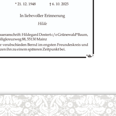
OK
European Commission | Cookies Policy
powered by
WPCookiePro